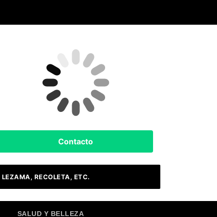
Clima Hoy
Buenos Aires, AR
6
°C
Cielo Claro
Contacto
 LEZAMA, RECOLETA, ETC.
SALUD Y BELLEZA