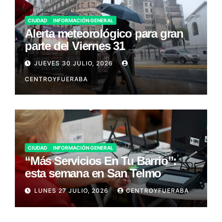
CIUDAD
INFORMACIÓN GENERAL
Alerta meteorológico para gran
parte del Viernes 31
JUEVES 30 JULIO, 2026
CENTROYFUERABA
CIUDAD
INFORMACIÓN GENERAL
“Más Servicios En Tu Barrio”:
esta semana en San Telmo
LUNES 27 JULIO, 2026
CENTROYFUERABA