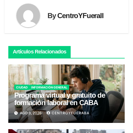
By
CentroYFueraII
Artículos Relacionados
CIUDAD
INFORMACIÓN GENERAL
Programa virtual y gratuito de
formación laboral en CABA
AGO 3, 2026
CENTROYFUERABA