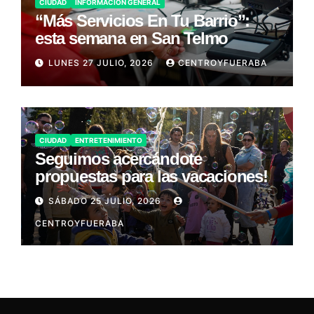
CIUDAD
INFORMACIÓN GENERAL
“Más Servicios En Tu Barrio”:
esta semana en San Telmo
LUNES 27 JULIO, 2026
CENTROYFUERABA
CIUDAD
ENTRETENIMIENTO
Seguimos acercándote
propuestas para las vacaciones!
SÁBADO 25 JULIO, 2026
CENTROYFUERABA