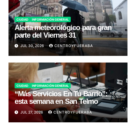
CIUDAD
INFORMACIÓN GENERAL
Alerta meteorológico para gran
parte del Viernes 31
JUL 30, 2026
CENTROYFUERABA
CIUDAD
INFORMACIÓN GENERAL
“Más Servicios En Tu Barrio”:
esta semana en San Telmo
JUL 27, 2026
CENTROYFUERABA