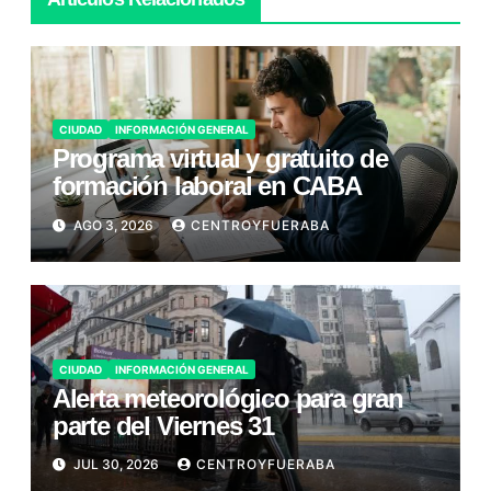
CIUDAD
INFORMACIÓN GENERAL
Programa virtual y gratuito de
formación laboral en CABA
AGO 3, 2026
CENTROYFUERABA
CIUDAD
INFORMACIÓN GENERAL
Alerta meteorológico para gran
parte del Viernes 31
JUL 30, 2026
CENTROYFUERABA