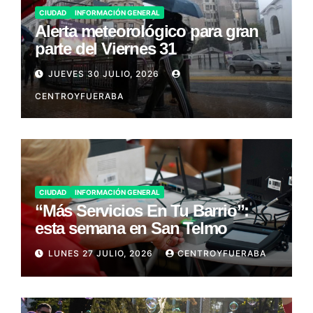
CIUDAD
INFORMACIÓN GENERAL
Alerta meteorológico para gran
parte del Viernes 31
JUEVES 30 JULIO, 2026
CENTROYFUERABA
CIUDAD
INFORMACIÓN GENERAL
“Más Servicios En Tu Barrio”:
esta semana en San Telmo
LUNES 27 JULIO, 2026
CENTROYFUERABA