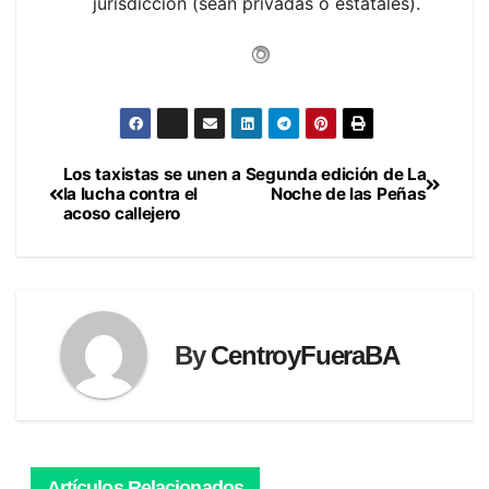
jurisdicción (sean privadas o estatales).
Los taxistas se unen a
Segunda edición de La
Navegación
la lucha contra el
Noche de las Peñas
acoso callejero
de
entradas
By
CentroyFueraBA
Artículos Relacionados