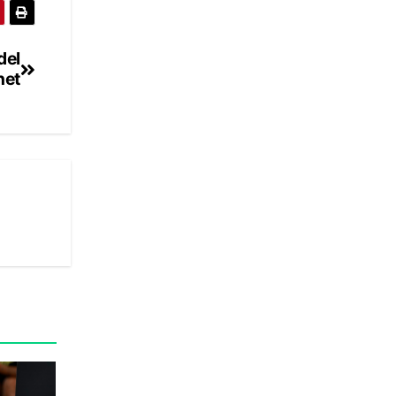
del
net