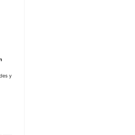
n
ades y