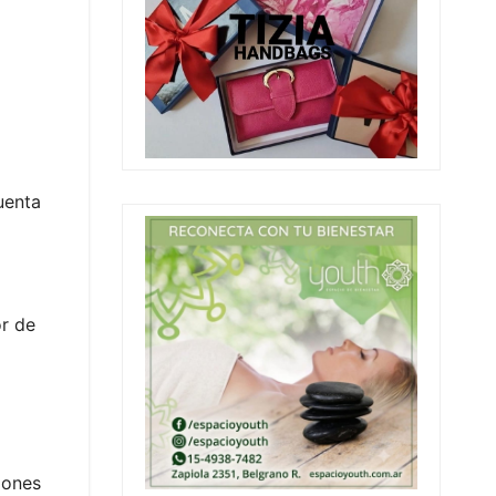
cuenta
or de
iones