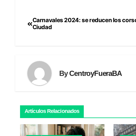
Carnavales 2024: se reducen los corso
Navegación
Ciudad
de
entradas
By
CentroyFueraBA
Artículos Relacionados