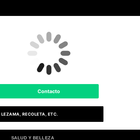
Clima Hoy
Buenos Aires, AR
11
°C
Nubes
Contacto
 LEZAMA, RECOLETA, ETC.
SALUD Y BELLEZA