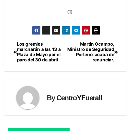
Los gremios
Martín Ocampo,
Navegación
marcharán a las 13 a
Ministro de Seguridad
Plaza de Mayo por el
Porteño, acaba de
de
paro del 30 de abril
renunciar.
entradas
By
CentroYFueraII