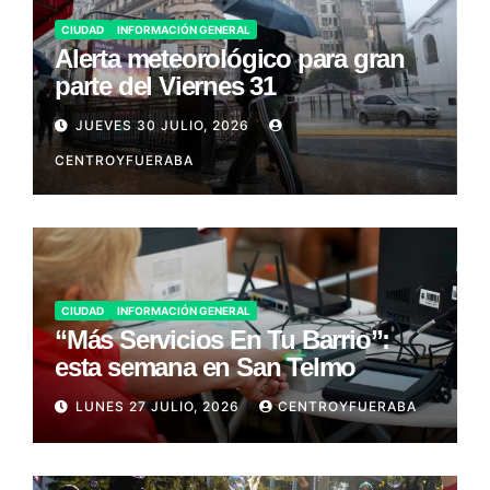
CIUDAD
INFORMACIÓN GENERAL
Alerta meteorológico para gran
parte del Viernes 31
JUEVES 30 JULIO, 2026
CENTROYFUERABA
CIUDAD
INFORMACIÓN GENERAL
“Más Servicios En Tu Barrio”:
esta semana en San Telmo
LUNES 27 JULIO, 2026
CENTROYFUERABA