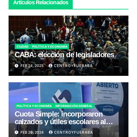
Artículos Relacionados
CIUDAD
POLÍTICA Y ECONOMÍA
CABA: elección de legisladores
FEB 24, 2025
CENTROYFUERABA
POLÍTICA Y ECONOMÍA
INFORMACIÓN GENERAL
Cuota Simple: incorporaron
calzados y útiles escolares al
programa de financiamiento
FEB 26, 2024
CENTROYFUERABA