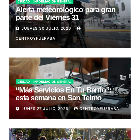
CIUDAD
INFORMACIÓN GENERAL
Alerta meteorológico para gran
parte del Viernes 31
JUEVES 30 JULIO, 2026
CENTROYFUERABA
CIUDAD
INFORMACIÓN GENERAL
“Más Servicios En Tu Barrio”:
esta semana en San Telmo
LUNES 27 JULIO, 2026
CENTROYFUERABA