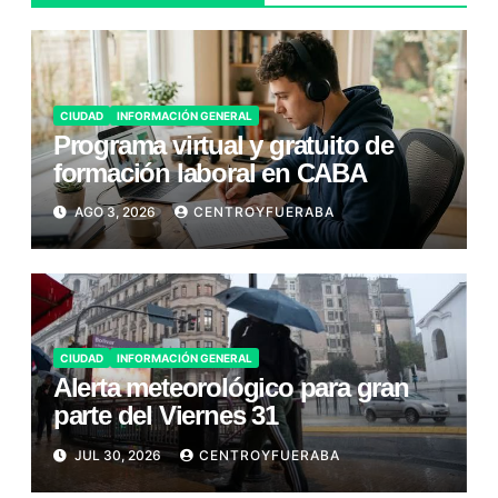
CIUDAD
INFORMACIÓN GENERAL
Programa virtual y gratuito de
formación laboral en CABA
AGO 3, 2026
CENTROYFUERABA
CIUDAD
INFORMACIÓN GENERAL
Alerta meteorológico para gran
parte del Viernes 31
JUL 30, 2026
CENTROYFUERABA