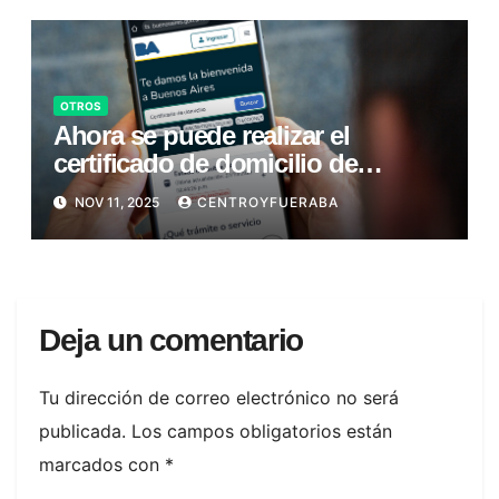
OTROS
Ahora se puede realizar el
certificado de domicilio de
manera virtual
NOV 11, 2025
CENTROYFUERABA
Deja un comentario
Tu dirección de correo electrónico no será
publicada.
Los campos obligatorios están
marcados con
*