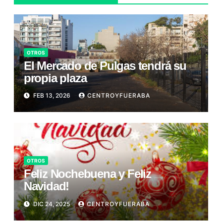
OTROS
El Mercado de Pulgas tendrá su
propia plaza
FEB 13, 2026
CENTROYFUERABA
OTROS
Feliz Nochebuena y Feliz
Navidad!
DIC 24, 2025
CENTROYFUERABA