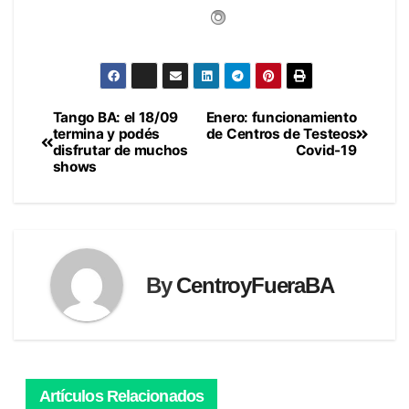
Tango BA: el 18/09
Enero: funcionamiento
Navegación
termina y podés
de Centros de Testeos
disfrutar de muchos
Covid-19
de
shows
entradas
By
CentroyFueraBA
Artículos Relacionados