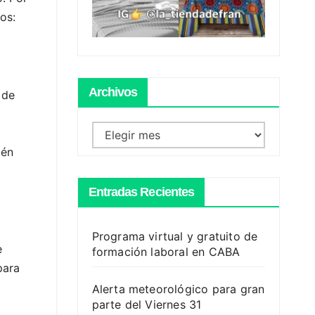
os:
Archivos
 de
Archivos
ién
Entradas Recientes
Programa virtual y gratuito de
e
formación laboral en CABA
para
Alerta meteorológico para gran
parte del Viernes 31