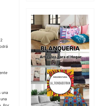
 2
podrá
mente
s una
 una
o. Por