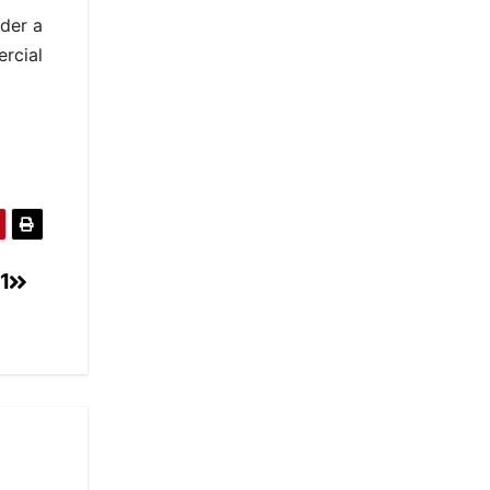
eder a
ercial
31