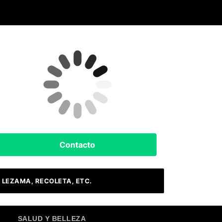
Clima Hoy
Buenos Aires, AR
12
°C
Nubes
Contacto
 LEZAMA, RECOLETA, ETC.
SALUD Y BELLEZA