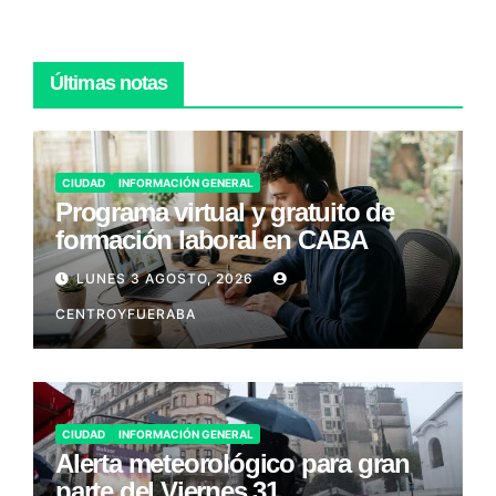
Últimas notas
CIUDAD
INFORMACIÓN GENERAL
Programa virtual y gratuito de
formación laboral en CABA
LUNES 3 AGOSTO, 2026
CENTROYFUERABA
CIUDAD
INFORMACIÓN GENERAL
Alerta meteorológico para gran
parte del Viernes 31