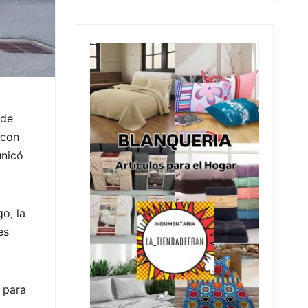
 de
 con
unicó
o, la
es
 para