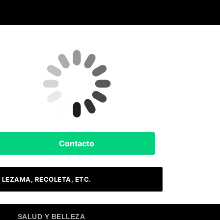
Clima Hoy
Buenos Aires, AR
8
°C
Nubes
Contacto
 LEZAMA, RECOLETA, ETC.
SALUD Y BELLEZA