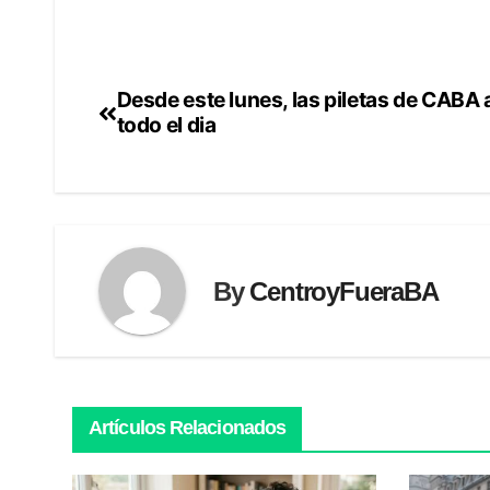
Desde este lunes, las piletas de CABA
Navegación
todo el dia
de
entradas
By
CentroyFueraBA
Artículos Relacionados