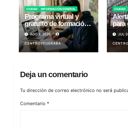
CIUDAD
INFORMACIÓN GENERAL
CIUDAD
Programa virtual y
Alert
gratuito de formación
para 
laboral en CABA
Viern
AGO 3, 2026
JUL 3
CENTROYFUERABA
CENTR
Deja un comentario
Tu dirección de correo electrónico no será public
Comentario
*