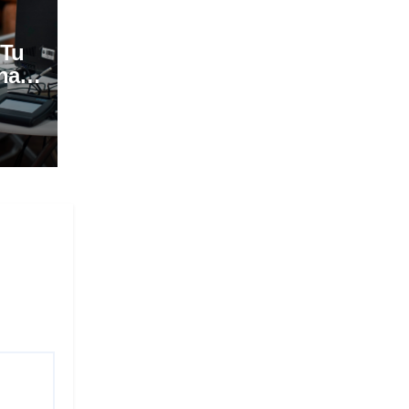
 Tu
na