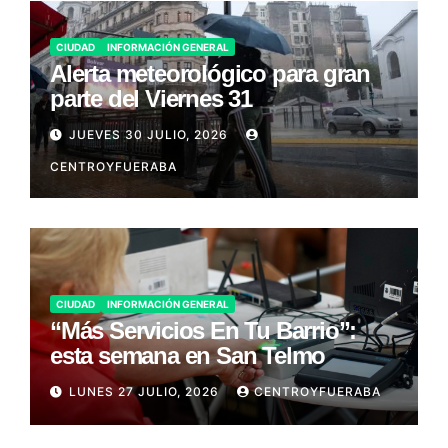
CIUDAD
INFORMACIÓN GENERAL
Alerta meteorológico para gran
parte del Viernes 31
JUEVES 30 JULIO, 2026
CENTROYFUERABA
CIUDAD
INFORMACIÓN GENERAL
“Más Servicios En Tu Barrio”:
esta semana en San Telmo
LUNES 27 JULIO, 2026
CENTROYFUERABA