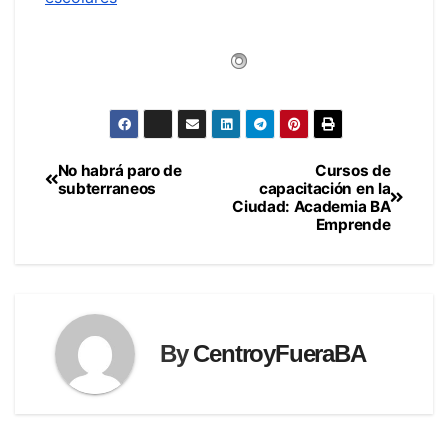
No habrá paro de
Cursos de
Navegación
subterraneos
capacitación en la
Ciudad: Academia BA
de
Emprende
entradas
By
CentroyFueraBA