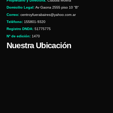
Propietario y Directora:
Claudia Molina
Domicilio Legal:
Av Gaona 2555 piso 10 "B"
Correo:
centroyfuerabaires@yahoo.com.ar
Teléfono:
155801-9320
Registro DNDA:
51775775
Nº de edición:
1470
Nuestra Ubicación