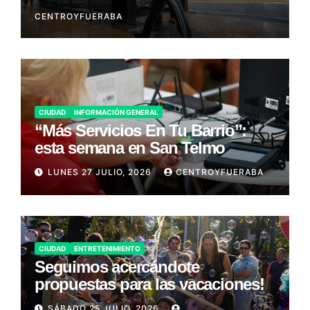
CENTROYFUERABA
CIUDAD
INFORMACIÓN GENERAL
“Más Servicios En Tu Barrio”:
esta semana en San Telmo
LUNES 27 JULIO, 2026
CENTROYFUERABA
CIUDAD
ENTRETENIMIENTO
Seguimos acercándote
propuestas para las vacaciones!
SÁBADO 25 JULIO, 2026