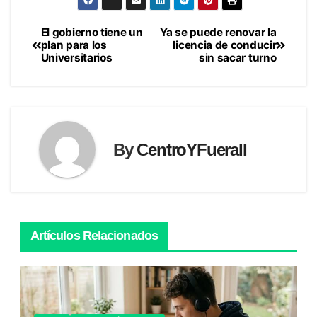
El gobierno tiene un
Ya se puede renovar la
Navegación
plan para los
licencia de conducir
Universitarios
sin sacar turno
de
entradas
By
CentroYFueraII
Artículos Relacionados