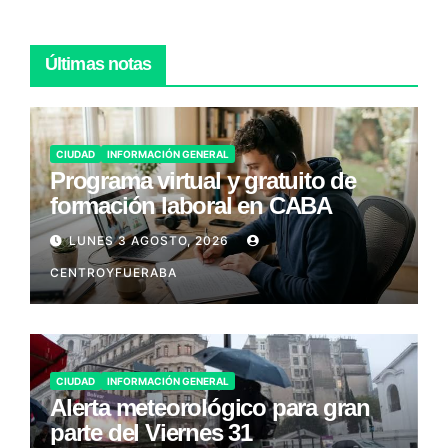
Últimas notas
CIUDAD
INFORMACIÓN GENERAL
Programa virtual y gratuito de
formación laboral en CABA
LUNES 3 AGOSTO, 2026
CENTROYFUERABA
CIUDAD
INFORMACIÓN GENERAL
Alerta meteorológico para gran
parte del Viernes 31