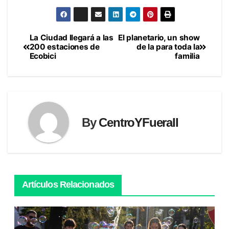
La Ciudad llegará a las
El planetario, un show
Navegación
200 estaciones de
de la para toda la
Ecobici
familia
de
entradas
By
CentroYFueraII
Artículos Relacionados