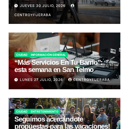
JUEVES 30 JULIO, 2026
CENTROYFUERABA
CIUDAD
INFORMACIÓN GENERAL
“Más Servicios En Tu Barrio”:
esta semana en San Telmo
LUNES 27 JULIO, 2026
CENTROYFUERABA
CIUDAD
ENTRETENIMIENTO
Seguimos acercándote
propuestas para las vacaciones!