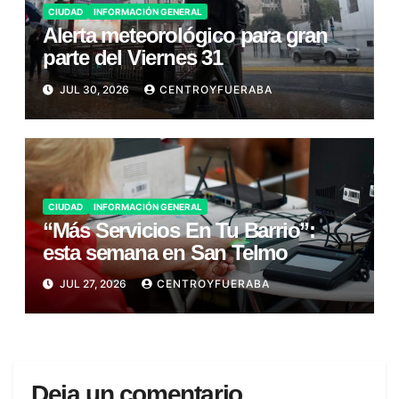
CIUDAD
INFORMACIÓN GENERAL
Alerta meteorológico para gran
parte del Viernes 31
JUL 30, 2026
CENTROYFUERABA
CIUDAD
INFORMACIÓN GENERAL
“Más Servicios En Tu Barrio”:
esta semana en San Telmo
JUL 27, 2026
CENTROYFUERABA
Deja un comentario