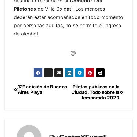
destina lo recaudado al
Comedor Los
Piletones
de Villa Soldati. Los menores
deberán estar acompañados en todo momento
por personas adultas, no se permite el ingreso
de alcohol.
12° edición de Buenos
Piletas públicas en la
Navegación
Aires Playa
Ciudad. Todo sobre la
temporada 2020
de
entradas