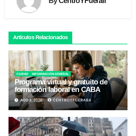
By
CentroYFueraII
Artículos Relacionados
CIUDAD
INFORMACIÓN GENERAL
Programa virtual y gratuito de
formación laboral en CABA
AGO 3, 2026
CENTROYFUERABA