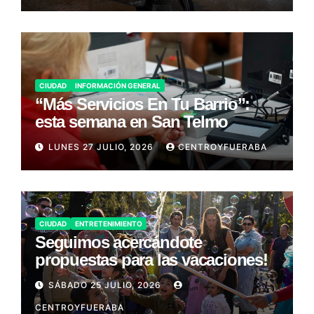
CIUDAD
INFORMACIÓN GENERAL
“Más Servicios En Tu Barrio”:
esta semana en San Telmo
LUNES 27 JULIO, 2026
CENTROYFUERABA
CIUDAD
ENTRETENIMIENTO
Seguimos acercándote
propuestas para las vacaciones!
SÁBADO 25 JULIO, 2026
CENTROYFUERABA