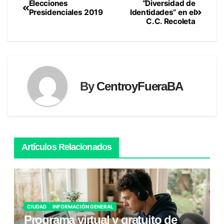
Elecciones
“Diversidad de
Navegación
Presidenciales 2019
Identidades” en el
C.C. Recoleta
de
entradas
By
CentroyFueraBA
Artículos Relacionados
CIUDAD
INFORMACIÓN GENERAL
Programa virtual y gratuito de