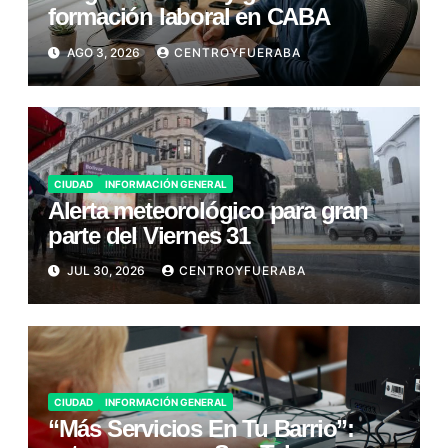
formación laboral en CABA
AGO 3, 2026
CENTROYFUERABA
CIUDAD
INFORMACIÓN GENERAL
Alerta meteorológico para gran
parte del Viernes 31
JUL 30, 2026
CENTROYFUERABA
CIUDAD
INFORMACIÓN GENERAL
“Más Servicios En Tu Barrio”: