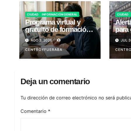
CIUDAD
INFORMACIÓN GENERAL
CIUDAD
Programa virtual y
Alert
gratuito de formación
para 
laboral en CABA
Viern
AGO 3, 2026
JUL 3
CENTROYFUERABA
CENTR
Deja un comentario
Tu dirección de correo electrónico no será public
Comentario
*