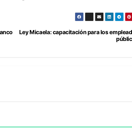
lanco
Ley Micaela: capacitación para los emplea
públi