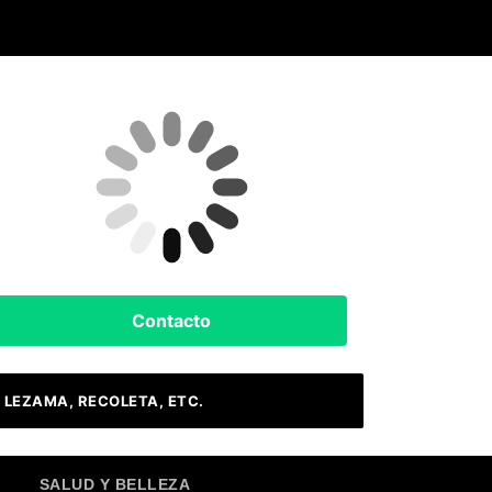
Clima Hoy
Buenos Aires, AR
11
°C
Nubes
Contacto
 LEZAMA, RECOLETA, ETC.
SALUD Y BELLEZA