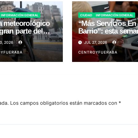
INFORMACIÓN GENERAL
CIUDAD
INFORMACIÓN GENERAL
a meteorológico
“Más Servicios En
gran parte del
Barrio”: esta sema
es 31
en San Telmo
0, 2026
JUL 27, 2026
OYFUERABA
CENTROYFUERABA
ada.
Los campos obligatorios están marcados con
*