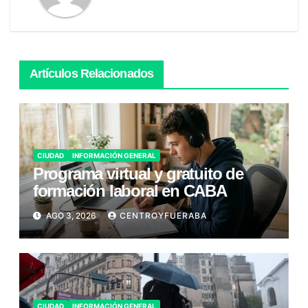
Artículos Relacionados
CIUDAD
INFORMACIÓN GENERAL
Programa virtual y gratuito de
formación laboral en CABA
AGO 3, 2026
CENTROYFUERABA
CIUDAD
INFORMACIÓN GENERAL