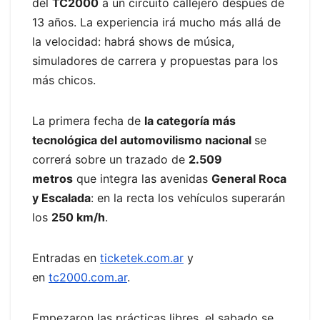
del
TC2000
a un circuito callejero después de
13 años. La experiencia irá mucho más allá de
la velocidad: habrá shows de música,
simuladores de carrera y propuestas para los
más chicos.
La primera fecha de
la categoría más
tecnológica del automovilismo nacional
se
correrá sobre un trazado de
2.509
metros
que integra las avenidas
General Roca
y Escalada
: en la recta los vehículos superarán
los
250 km/h
.
Entradas en
ticketek.com.ar
y
en
tc2000.com.ar
.
Empezaron las prácticas libres, el sabado se