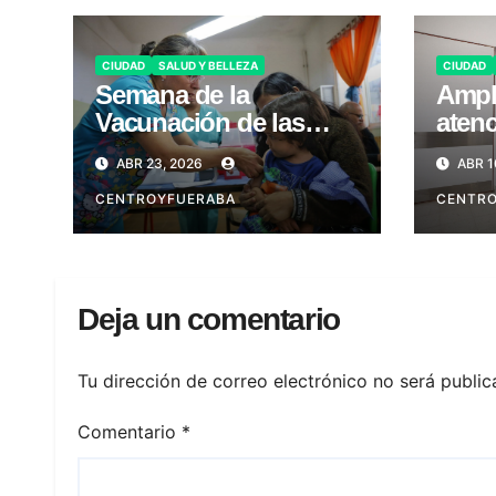
CIUDAD
SALUD Y BELLEZA
CIUDAD
Semana de la
Ampl
Vacunación de las
aten
Américas 2026
Barr
ABR 23, 2026
ABR 1
CENTROYFUERABA
CENTR
Deja un comentario
Tu dirección de correo electrónico no será public
Comentario
*