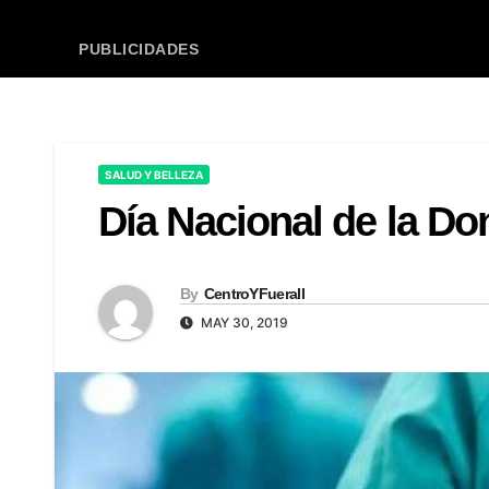
PUBLICIDADES
SALUD Y BELLEZA
Día Nacional de la D
By
CentroYFueraII
MAY 30, 2019