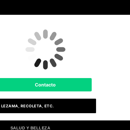
Clima Hoy
Buenos Aires, AR
13
°C
Lluvia De Gran Intensidad
Contacto
 LEZAMA, RECOLETA, ETC.
SALUD Y BELLEZA