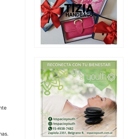
nte
nas.