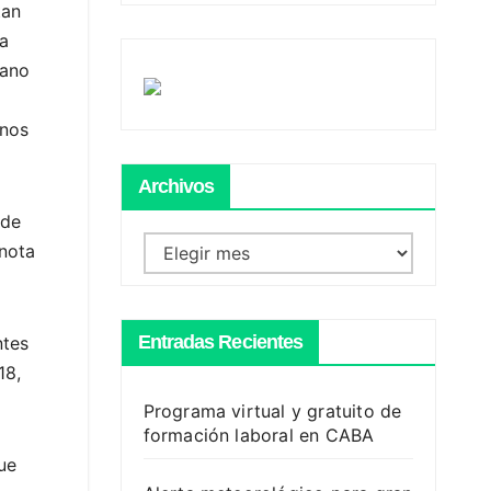
tan
da
gano
enos
Archivos
 de
Archivos
nnota
Entradas Recientes
ntes
18,
Programa virtual y gratuito de
formación laboral en CABA
ue