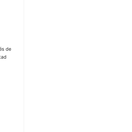
és de
tad