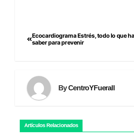
Ecocardiograma Estrés, todo lo que h
Navegación
saber para prevenir
de
entradas
By
CentroYFueraII
Artículos Relacionados