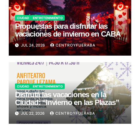
CIUDAD
ENTRETENIMIENTO
Propuestas para disfrutar las
vacaciones de invierno en CABA
JUL 24, 2026
CENTROYFUERABA
CIUDAD
ENTRETENIMIENTO
Disfrutá las vacaciones en la
Ciudad: “Invierno en las Plazas”
JUL 22, 2026
CENTROYFUERABA