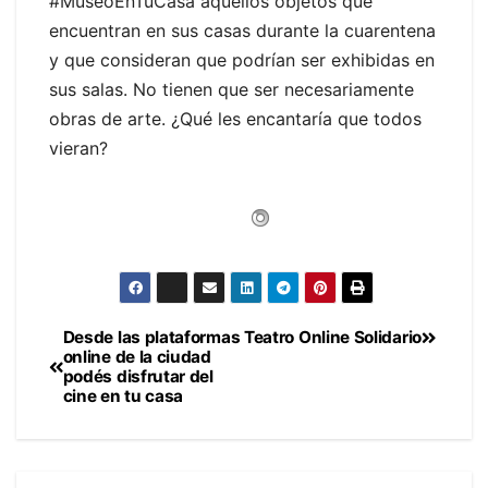
#MuseoEnTuCasa aquellos objetos que
encuentran en sus casas durante la cuarentena
y que consideran que podrían ser exhibidas en
sus salas. No tienen que ser necesariamente
obras de arte. ¿Qué les encantaría que todos
vieran?
Desde las plataformas
Teatro Online Solidario
Navegación
online de la ciudad
podés disfrutar del
de
cine en tu casa
entradas