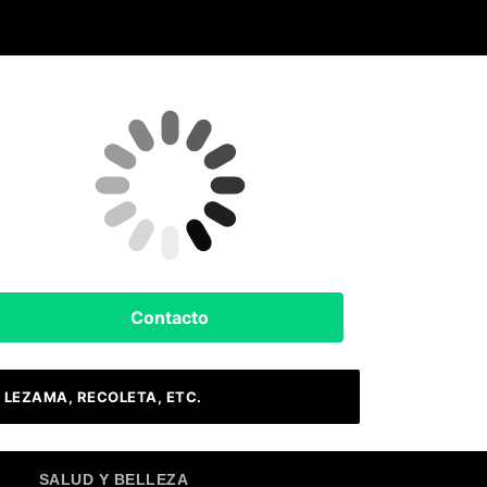
Clima Hoy
Buenos Aires, AR
6
°C
Cielo Claro
Contacto
 LEZAMA, RECOLETA, ETC.
SALUD Y BELLEZA