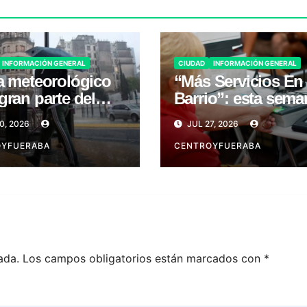
INFORMACIÓN GENERAL
CIUDAD
INFORMACIÓN GENERAL
a meteorológico
“Más Servicios En
gran parte del
Barrio”: esta sema
es 31
en San Telmo
0, 2026
JUL 27, 2026
OYFUERABA
CENTROYFUERABA
ada.
Los campos obligatorios están marcados con
*