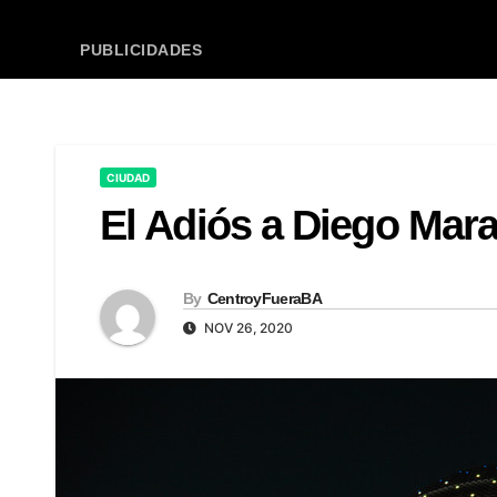
PUBLICIDADES
CIUDAD
El Adiós a Diego Mar
By
CentroyFueraBA
NOV 26, 2020