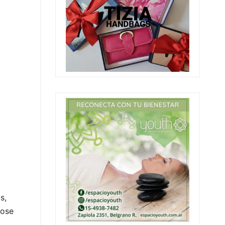
s,
dose