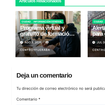
Artículos Relacionados
CIUDAD
INFORMACIÓN GENERAL
CIUDAD
Programa virtual y
Alert
gratuito de formación
para 
laboral en CABA
Viern
AGO 3, 2026
JUL 3
CENTROYFUERABA
CENTR
Deja un comentario
Tu dirección de correo electrónico no será public
Comentario
*