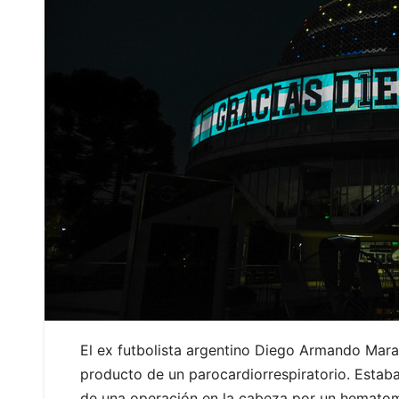
El ex futbolista argentino Diego Armando Mara
producto de un parocardiorrespiratorio. Estab
de una operación en la cabeza por un hematom