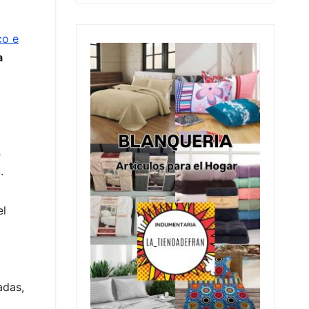
co e
a
s
o
.
el
adas,