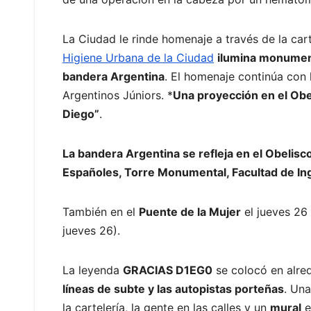
La Ciudad le rinde homenaje a través de la cart
Higiene Urbana de la Ciudad
ilumina monument
bandera Argentina
. El homenaje continúa con
Argentinos Júniors. *
Una proyección en el Obel
Diego”
.
La bandera Argentina se refleja en el Obelisc
Españoles, Torre Monumental, Facultad de Ing
También en el
Puente de la Mujer
el jueves 26
jueves 26).
La leyenda
GRACIAS D1EG0
se colocó en alr
líneas de subte y las autopistas porteñas
. Un
la cartelería, la gente en las calles y un
mural
e