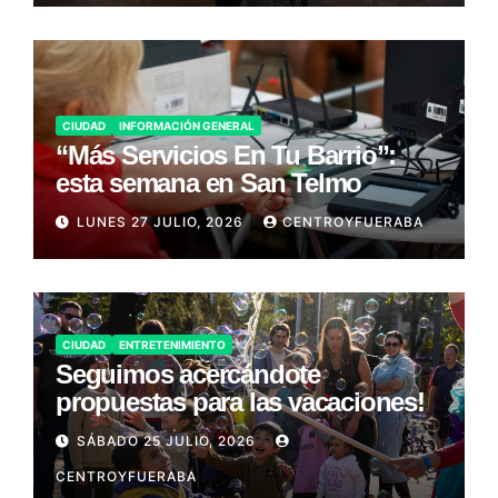
CIUDAD
INFORMACIÓN GENERAL
“Más Servicios En Tu Barrio”:
esta semana en San Telmo
LUNES 27 JULIO, 2026
CENTROYFUERABA
CIUDAD
ENTRETENIMIENTO
Seguimos acercándote
propuestas para las vacaciones!
SÁBADO 25 JULIO, 2026
CENTROYFUERABA