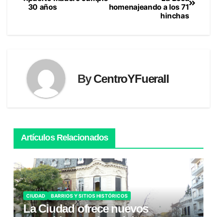
30 años
homenajeando a los 71
de
hinchas
entradas
By
CentroYFueraII
Artículos Relacionados
CIUDAD
BARRIOS Y SITIOS HISTÓRICOS
La Ciudad ofrece nuevos