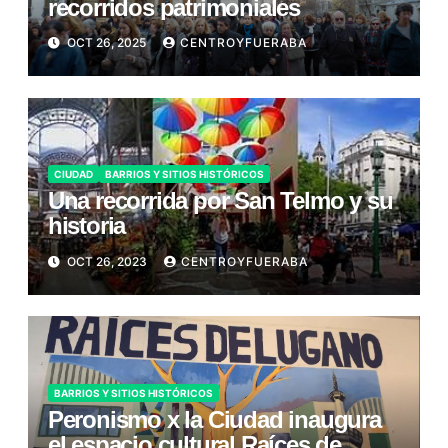
recorridos patrimoniales
OCT 26, 2025
CENTROYFUERABA
CIUDAD
BARRIOS Y SITIOS HISTÓRICOS
Una recorrida por San Telmo y su
historia
OCT 26, 2023
CENTROYFUERABA
BARRIOS Y SITIOS HISTÓRICOS
Peronismo x la Ciudad inaugura
el espacio cultural Raíces de