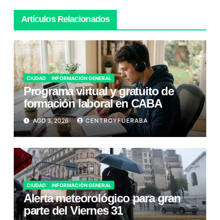
Artículos Relacionados
CIUDAD
INFORMACIÓN GENERAL
Programa virtual y gratuito de
formación laboral en CABA
AGO 3, 2026
CENTROYFUERABA
CIUDAD
INFORMACIÓN GENERAL
Alerta meteorológico para gran
parte del Viernes 31