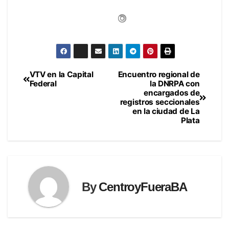
VTV en la Capital
Encuentro regional de
Navegación
Federal
la DNRPA con
encargados de
de
registros seccionales
en la ciudad de La
entradas
Plata
By
CentroyFueraBA