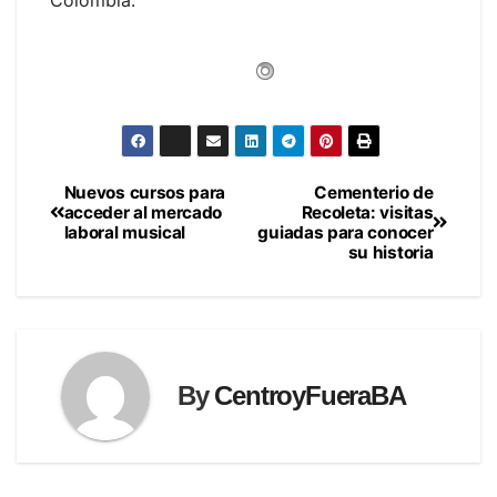
Nuevos cursos para
Cementerio de
Navegación
acceder al mercado
Recoleta: visitas
laboral musical
guiadas para conocer
de
su historia
entradas
By
CentroyFueraBA