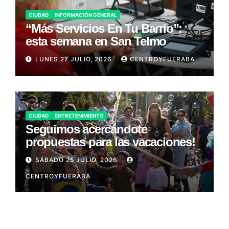
CIUDAD
INFORMACIÓN GENERAL
“Más Servicios En Tu Barrio”:
esta semana en San Telmo
LUNES 27 JULIO, 2026
CENTROYFUERABA
CIUDAD
ENTRETENIMIENTO
Seguimos acercándote
propuestas para las vacaciones!
SÁBADO 25 JULIO, 2026
CENTROYFUERABA