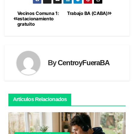
Vecinos Comuna 1:
Trabajo BA (CABA)
Navegación
estacionamiento
gratuito
de
entradas
By
CentroyFueraBA
Artículos Relacionados