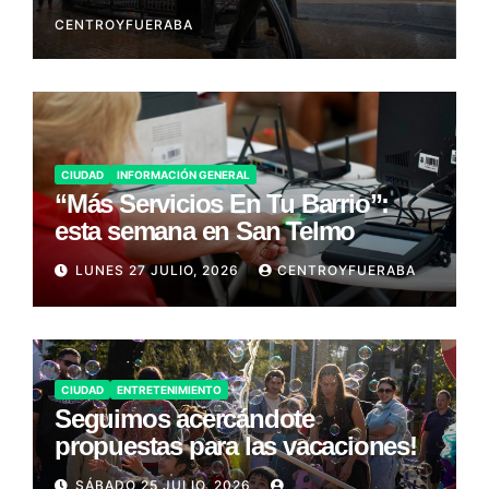
CENTROYFUERABA
CIUDAD
INFORMACIÓN GENERAL
“Más Servicios En Tu Barrio”:
esta semana en San Telmo
LUNES 27 JULIO, 2026
CENTROYFUERABA
CIUDAD
ENTRETENIMIENTO
Seguimos acercándote
propuestas para las vacaciones!
SÁBADO 25 JULIO, 2026