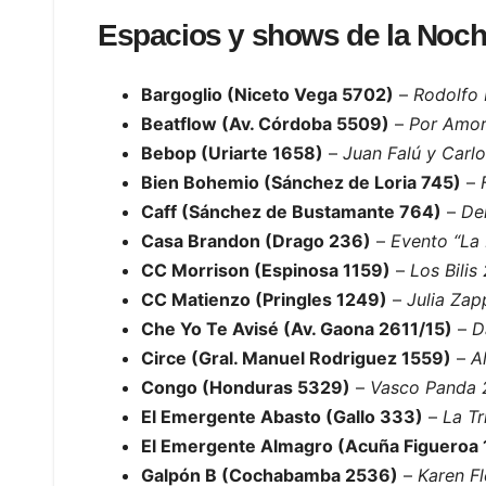
Espacios y shows de la Noch
Bargoglio (Niceto Vega 5702)
–
Rodolfo 
Beatflow (Av. Córdoba 5509)
–
Por Amor
Bebop (Uriarte 1658)
–
Juan Falú y Carl
Bien Bohemio (Sánchez de Loria 745)
–
Caff (Sánchez de Bustamante 764)
–
De
Casa Brandon (Drago 236)
–
Evento “La 
CC Morrison (Espinosa 1159)
–
Los Bilis
CC Matienzo (Pringles 1249)
–
Julia Zap
Che Yo Te Avisé (Av. Gaona 2611/15)
–
D
Circe (Gral. Manuel Rodriguez 1559)
–
A
Congo (Honduras 5329)
–
Vasco Panda 
El Emergente Abasto (Gallo 333)
–
La Tr
El Emergente Almagro (Acuña Figueroa
Galpón B (Cochabamba 2536)
–
Karen Fl