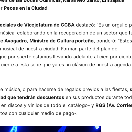
ows de las Bodas Químicas, Karamelo Santo, Embajada
or Peces en la Ciudad
.
eciales de Vicejefatura de GCBA
destacó: “Es un orgullo 
úsica, colaborando en la recuperación de un sector que f
ue Avogadro
,
Ministro de Cultura porteño
, ponderó: “Estos
 musical de nuestra ciudad. Forman parte del plan de
que por suerte estamos llevando adelante al cien por ciento
cierre a esta serie que ya es un clásico de nuestra agenda
 música, o para hacerse de regalos previos a las fiestas,
udad que tendrán descuentos
en sus productos durante tod
n discos y vinilos de todo el catálogo- y
RGS (Av. Corrie
tos con cualquier medio de pago-.