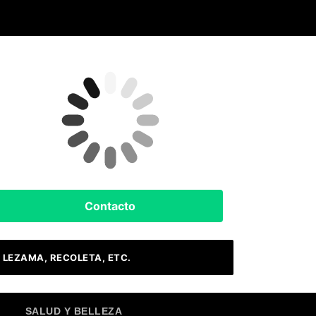
Clima Hoy
Buenos Aires, AR
14
°C
Nubes
Contacto
 LEZAMA, RECOLETA, ETC.
SALUD Y BELLEZA