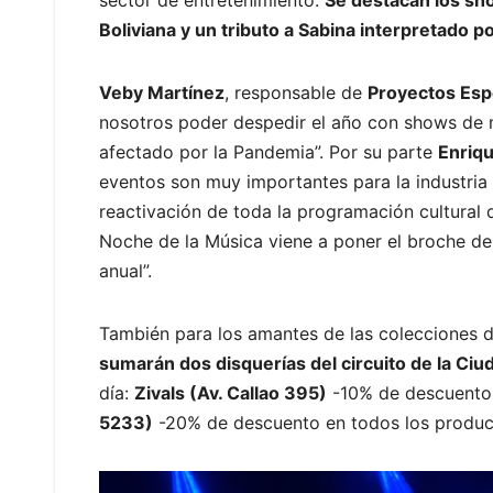
sector de entretenimiento.
Se destacan los sh
Boliviana y un tributo a Sabina interpretado p
Veby Martínez
, responsable de
Proyectos Esp
nosotros poder despedir el año con shows de m
afectado por la Pandemia”. Por su parte
Enriq
eventos son muy importantes para la industria
reactivación de toda la programación cultural 
Noche de la Música viene a poner el broche de 
anual”.
También para los amantes de las colecciones de
sumarán dos disquerías del circuito de la Ci
día:
Zivals (Av. Callao 395)
-10% de descuento e
5233)
-20% de descuento en todos los produc