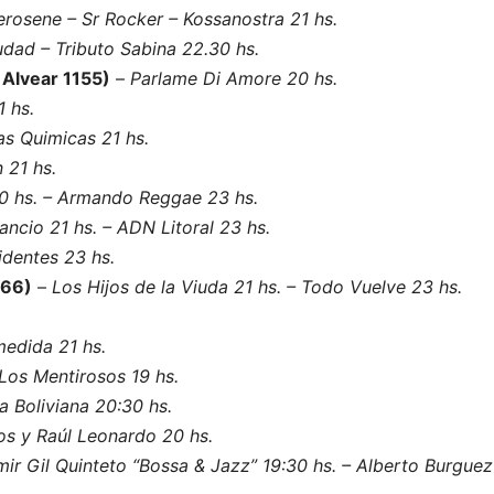
erosene – Sr Rocker – Kossanostra 21 hs.
dad – Tributo Sabina 22.30 hs.
 Alvear 1155)
–
Parlame Di Amore 20 hs.
1 hs.
s Quimicas 21 hs.
 21 hs.
0 hs. – Armando Reggae 23 hs.
ncio 21 hs. – ADN Litoral 23 hs.
sidentes 23 hs.
666)
–
Los Hijos de la Viuda 21 hs. – Todo Vuelve 23 hs.
edida 21 hs.
Los Mentirosos 19 hs.
 Boliviana 20:30 hs.
os y Raúl Leonardo 20 hs.
ir Gil Quinteto “Bossa & Jazz” 19:30 hs. – Alberto Burguez