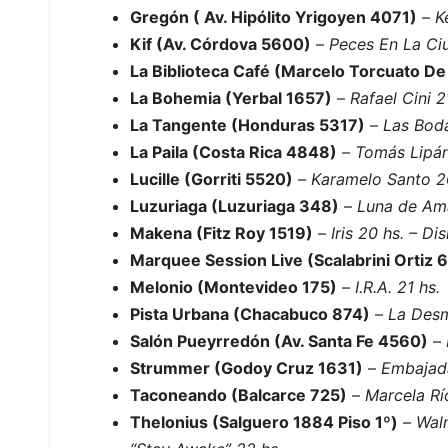
Gregón ( Av. Hipólito Yrigoyen 4071)
–
K
Kif (Av. Córdova 5600)
–
Peces En La Ciu
La Biblioteca Café (Marcelo Torcuato De
La Bohemia (Yerbal 1657)
–
Rafael Cini 2
La Tangente (Honduras 5317)
–
Las Boda
La Paila (Costa Rica 4848)
–
Tomás Lipán
Lucille (Gorriti 5520)
–
Karamelo Santo 2
Luzuriaga (Luzuriaga 348)
–
Luna de Ama
Makena (Fitz Roy 1519)
–
Iris 20 hs. – Di
Marquee Session Live (Scalabrini Ortiz 
Melonio (Montevideo 175)
–
I.R.A. 21 hs.
Pista Urbana (Chacabuco 874)
–
La Desm
Salón Pueyrredón (Av. Santa Fe 4560)
–
Strummer (Godoy Cruz 1631)
–
Embajada
Taconeando (Balcarce 725)
–
Marcela Rí
Thelonius (Salguero 1884 Piso 1º)
–
Walm