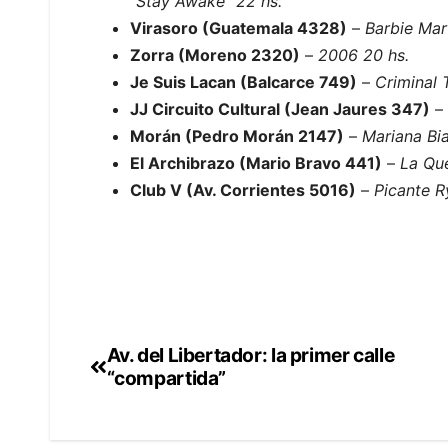
“Stay Awake” 22 hs.
Virasoro (Guatemala 4328)
–
Barbie Mar
Zorra (Moreno 2320)
–
2006 20 hs.
Je Suis Lacan (Balcarce 749)
–
Criminal 
JJ Circuito Cultural (Jean Jaures 347)
–
Morán (Pedro Morán 2147)
–
Mariana Bia
El Archibrazo (Mario Bravo 441)
–
La Qu
Club V (Av. Corrientes 5016)
–
Picante R
Av. del Libertador: la primer calle
Navegación
“compartida”
de
entradas