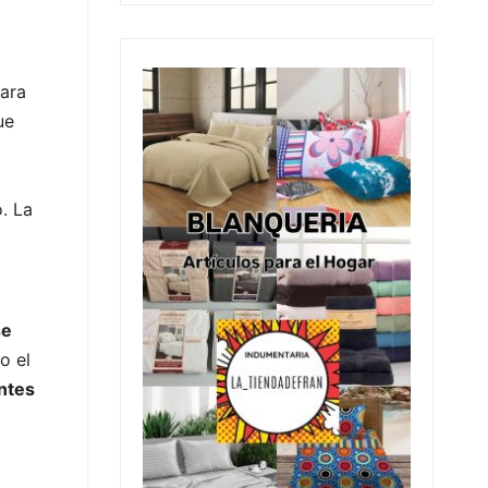
para
ue
. La
se
o el
ntes