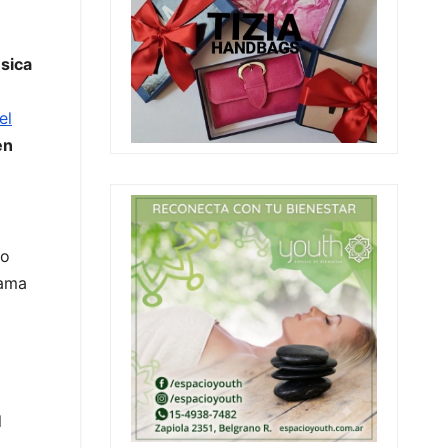
úsica
el
en
mo
rama
l