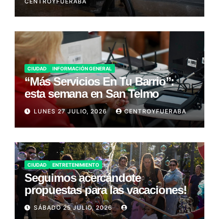
CENTROYFUERABA
CIUDAD
INFORMACIÓN GENERAL
“Más Servicios En Tu Barrio”:
esta semana en San Telmo
LUNES 27 JULIO, 2026
CENTROYFUERABA
CIUDAD
ENTRETENIMIENTO
Seguimos acercándote
propuestas para las vacaciones!
SÁBADO 25 JULIO, 2026