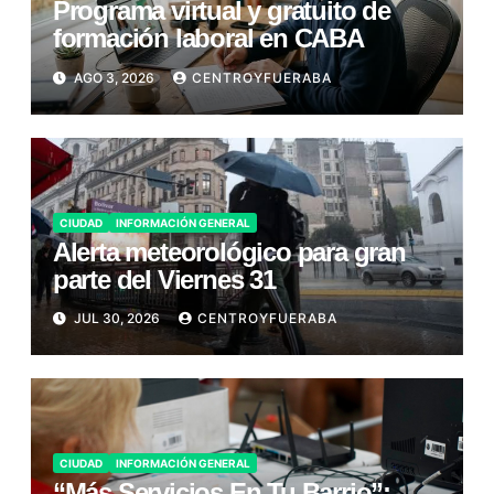
Programa virtual y gratuito de
formación laboral en CABA
AGO 3, 2026
CENTROYFUERABA
CIUDAD
INFORMACIÓN GENERAL
Alerta meteorológico para gran
parte del Viernes 31
JUL 30, 2026
CENTROYFUERABA
CIUDAD
INFORMACIÓN GENERAL
“Más Servicios En Tu Barrio”: