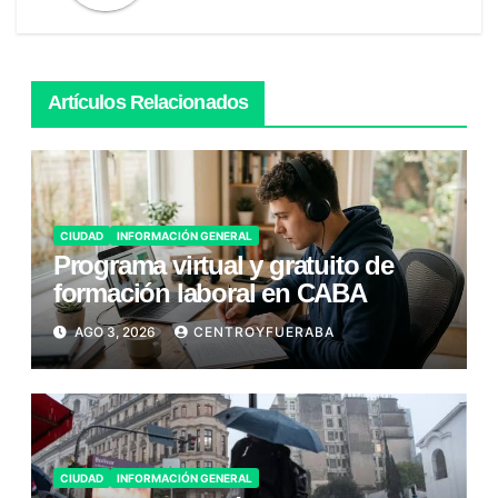
Artículos Relacionados
CIUDAD
INFORMACIÓN GENERAL
Programa virtual y gratuito de
formación laboral en CABA
AGO 3, 2026
CENTROYFUERABA
CIUDAD
INFORMACIÓN GENERAL