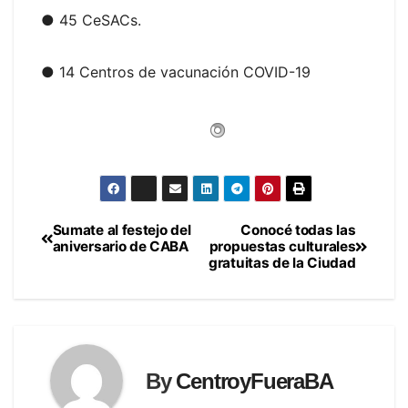
● 45 CeSACs.
● 14 Centros de vacunación COVID-19
Sumate al festejo del
Conocé todas las
Navegación
aniversario de CABA
propuestas culturales
gratuitas de la Ciudad
de
entradas
By
CentroyFueraBA