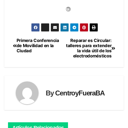
Primera Conferencia
Reparar es Circular:
Navegación
de Movilidad en la
talleres para extender
Ciudad
la vida útil de los
de
electrodomésticos
entradas
By
CentroyFueraBA
Artículos Relacionados