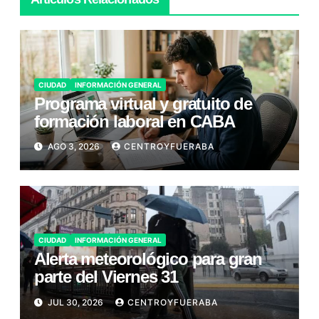
CIUDAD
INFORMACIÓN GENERAL
Programa virtual y gratuito de
formación laboral en CABA
AGO 3, 2026
CENTROYFUERABA
CIUDAD
INFORMACIÓN GENERAL
Alerta meteorológico para gran
parte del Viernes 31
JUL 30, 2026
CENTROYFUERABA