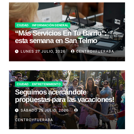
CIUDAD
INFORMACIÓN GENERAL
“Más Servicios En Tu Barrio”:
esta semana en San Telmo
LUNES 27 JULIO, 2026
CENTROYFUERABA
CIUDAD
ENTRETENIMIENTO
Seguimos acercándote
propuestas para las vacaciones!
SÁBADO 25 JULIO, 2026
CENTROYFUERABA