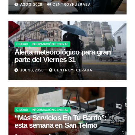
AGO 3, 2026
CENTROYFUERABA
CIUDAD
INFORMACIÓN GENERAL
Alerta meteorológico para gran
parte del Viernes 31
JUL 30, 2026
CENTROYFUERABA
CIUDAD
INFORMACIÓN GENERAL
“Más Servicios En Tu Barrio”:
esta semana en San Telmo