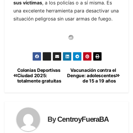
sus víctimas
, a los policías o a sí misma. Es
una excelente herramienta para desactivar una
situación peligrosa sin usar armas de fuego.
Colonias Deportivas
Vacunación contra el
Navegación
Ciudad 2025:
Dengue: adolescentes
totalmente gratuitas
de 15 a 19 años
de
entradas
By
CentroyFueraBA