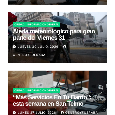
CIUDAD
INFORMACIÓN GENERAL
Alerta meteorológico para gran
parte del Viernes 31
JUEVES 30 JULIO, 2026
CENTROYFUERABA
CIUDAD
INFORMACIÓN GENERAL
“Más Servicios En Tu Barrio”:
esta semana en San Telmo
LUNES 27 JULIO, 2026
CENTROYFUERABA