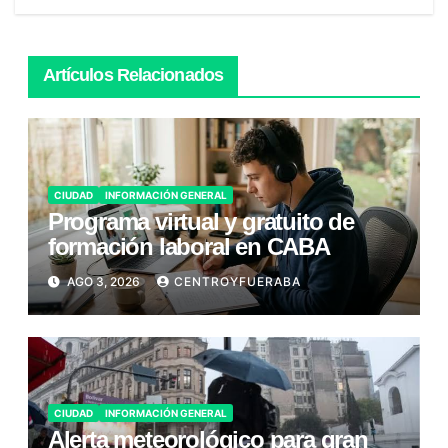
Artículos Relacionados
CIUDAD
INFORMACIÓN GENERAL
Programa virtual y gratuito de
formación laboral en CABA
AGO 3, 2026
CENTROYFUERABA
CIUDAD
INFORMACIÓN GENERAL
Alerta meteorológico para gran