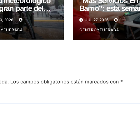
a meteorológico
“Más Servicios En
gran parte del
Barrio”: esta sema
es 31
en San Telmo
0, 2026
JUL 27, 2026
OYFUERABA
CENTROYFUERABA
ada.
Los campos obligatorios están marcados con
*