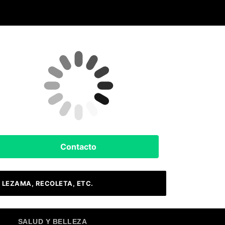
Clima Hoy
Buenos Aires, AR
9
°C
Cielo Claro
Contacto
 LEZAMA, RECOLETA, ETC.
SALUD Y BELLEZA