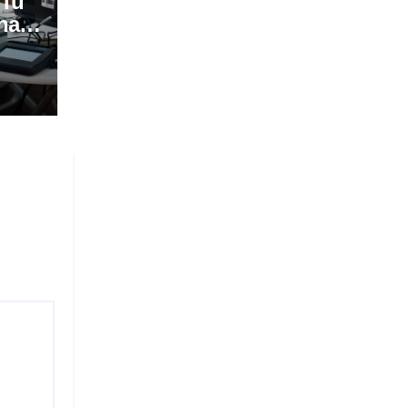
 Tu
na