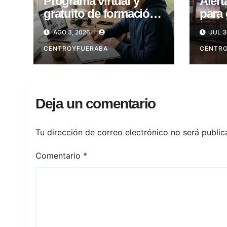
Programa virtual y
Alert
gratuito de formación
para 
laboral en CABA
Viern
AGO 3, 2026
JUL 3
CENTROYFUERABA
CENTR
Deja un comentario
Tu dirección de correo electrónico no será public
Comentario
*