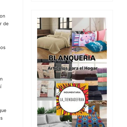
ron
r de
hos
on
í
que
os