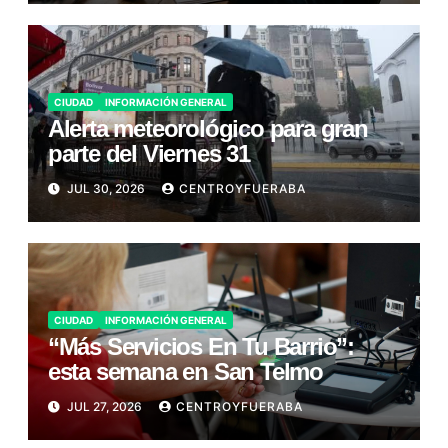
CIUDAD
INFORMACIÓN GENERAL
Alerta meteorológico para gran
parte del Viernes 31
JUL 30, 2026
CENTROYFUERABA
CIUDAD
INFORMACIÓN GENERAL
“Más Servicios En Tu Barrio”:
esta semana en San Telmo
JUL 27, 2026
CENTROYFUERABA