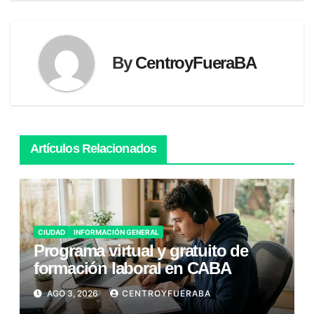
entradas
By
CentroyFueraBA
Artículos Relacionados
CIUDAD
INFORMACIÓN GENERAL
Programa virtual y gratuito de
formación laboral en CABA
AGO 3, 2026
CENTROYFUERABA