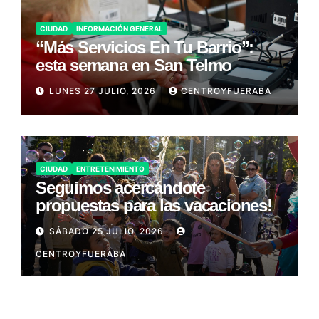
CIUDAD
INFORMACIÓN GENERAL
“Más Servicios En Tu Barrio”:
esta semana en San Telmo
LUNES 27 JULIO, 2026
CENTROYFUERABA
CIUDAD
ENTRETENIMIENTO
Seguimos acercándote
propuestas para las vacaciones!
SÁBADO 25 JULIO, 2026
CENTROYFUERABA