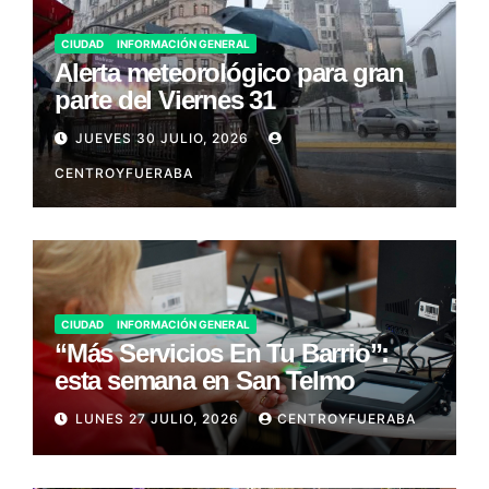
CIUDAD
INFORMACIÓN GENERAL
Alerta meteorológico para gran
parte del Viernes 31
JUEVES 30 JULIO, 2026
CENTROYFUERABA
CIUDAD
INFORMACIÓN GENERAL
“Más Servicios En Tu Barrio”:
esta semana en San Telmo
LUNES 27 JULIO, 2026
CENTROYFUERABA