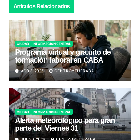
Artículos Relacionados
CIUDAD
INFORMACIÓN GENERAL
Programa virtual y gratuito de
formación laboral en CABA
AGO 3, 2026
CENTROYFUERABA
CIUDAD
INFORMACIÓN GENERAL
Alerta meteorológico para gran
parte del Viernes 31
JUL 30, 2026
CENTROYFUERABA