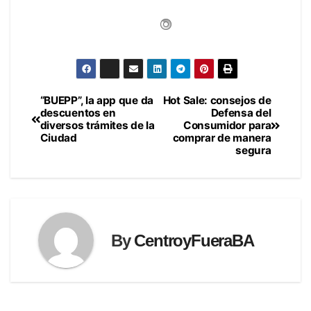
“BUEPP”, la app que da
Hot Sale: consejos de
Navegación
descuentos en
Defensa del
diversos trámites de la
Consumidor para
de
Ciudad
comprar de manera
segura
entradas
By
CentroyFueraBA