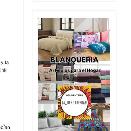
y la
ink
ebían