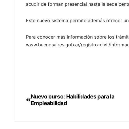
acudir de forman presencial hasta la sede centr
Este nuevo sistema permite además ofrecer una
Para conocer más información sobre los trámit
www.buenosaires.gob.ar/registro-civil/informa
Nuevo curso: Habilidades para la
Navegación
Empleabilidad
de
entradas