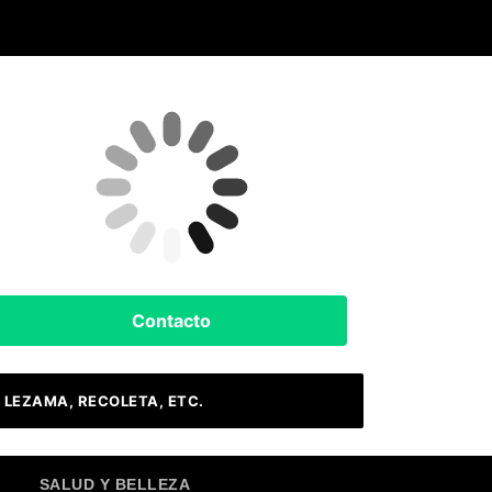
Clima Hoy
Buenos Aires, AR
7
°C
Nubes
Contacto
 LEZAMA, RECOLETA, ETC.
SALUD Y BELLEZA