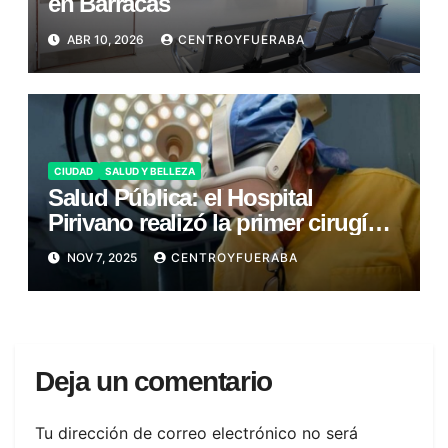
en Barracas
ABR 10, 2026
CENTROYFUERABA
CIUDAD
SALUD Y BELLEZA
Salud Pública: el Hospital
Pirivano realizó la primer cirugía
con realidad aumentada
NOV 7, 2025
CENTROYFUERABA
Deja un comentario
Tu dirección de correo electrónico no será