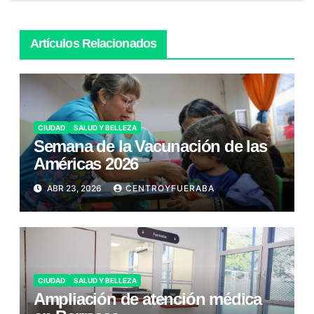
Artículos Relacionados
CIUDAD
SALUD Y BELLEZA
Semana de la Vacunación de las
Américas 2026
ABR 23, 2026
CENTROYFUERABA
CIUDAD
SALUD Y BELLEZA
Ampliación de atención médica