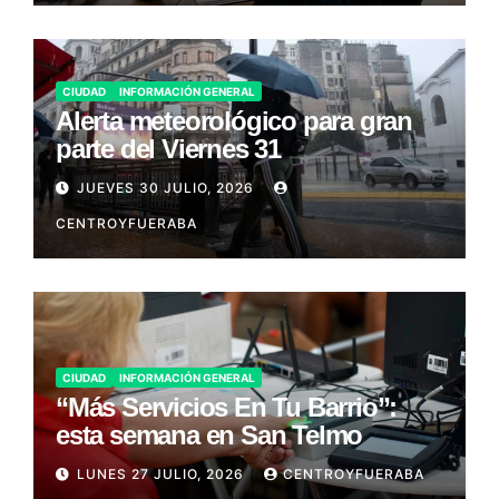
CIUDAD
INFORMACIÓN GENERAL
Alerta meteorológico para gran
parte del Viernes 31
JUEVES 30 JULIO, 2026
CENTROYFUERABA
CIUDAD
INFORMACIÓN GENERAL
“Más Servicios En Tu Barrio”:
esta semana en San Telmo
LUNES 27 JULIO, 2026
CENTROYFUERABA