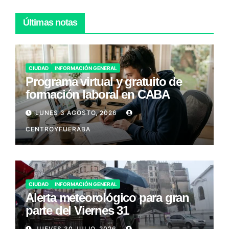
Últimas notas
CIUDAD
INFORMACIÓN GENERAL
Programa virtual y gratuito de
formación laboral en CABA
LUNES 3 AGOSTO, 2026
CENTROYFUERABA
CIUDAD
INFORMACIÓN GENERAL
Alerta meteorológico para gran
parte del Viernes 31
JUEVES 30 JULIO, 2026