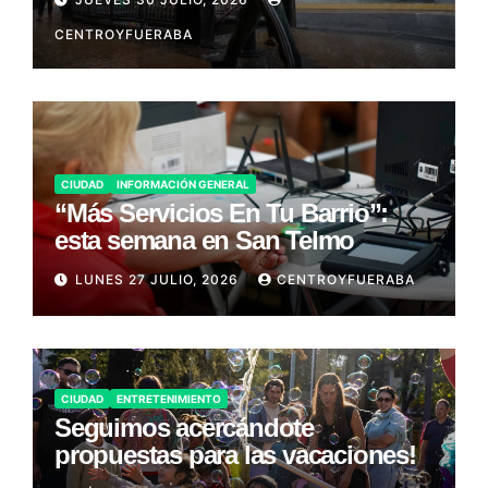
CENTROYFUERABA
CIUDAD
INFORMACIÓN GENERAL
“Más Servicios En Tu Barrio”:
esta semana en San Telmo
LUNES 27 JULIO, 2026
CENTROYFUERABA
CIUDAD
ENTRETENIMIENTO
Seguimos acercándote
propuestas para las vacaciones!