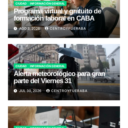
CIUDAD
INFORMACIÓN GENERAL
Programa virtual y gratuito de
formación laboral en CABA
AGO 3, 2026
CENTROYFUERABA
CIUDAD
INFORMACIÓN GENERAL
Alerta meteorológico para gran
parte del Viernes 31
JUL 30, 2026
CENTROYFUERABA