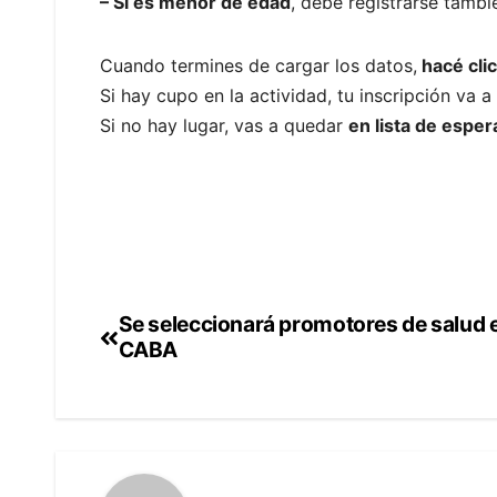
– Si es menor de edad
, debe registrarse tamb
Cuando termines de cargar los datos,
hacé clic
Si hay cupo en la actividad, tu inscripción va a
Si no hay lugar, vas a quedar
en lista de esper
Se seleccionará promotores de salud 
Navegación
CABA
de
entradas