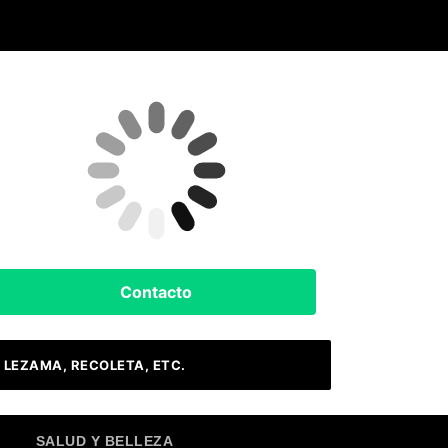
Clima Hoy
Buenos Aires, AR
13
°C
Nubes
Contacto
 LEZAMA, RECOLETA, ETC.
SALUD Y BELLEZA