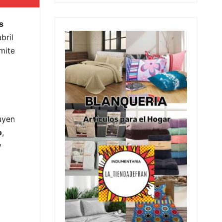
s
bril
ímite
uyen
o
,
y