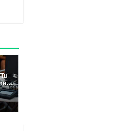
 Tu
na