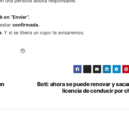
ién una persona adulta responsable.
k en “Enviar”.
 estar
confirmada.
a
. Y si se libera un cupo te avisaremos.
en
Boti: ahora se puede renovar y sacar
licencia de conducir por c