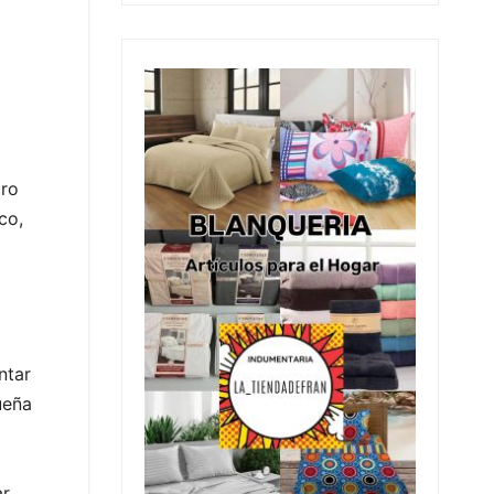
tro
co,
ntar
ueña
ar