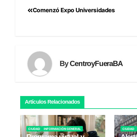
Comenzó Expo Universidades
Navegación
de
entradas
By
CentroyFueraBA
Artículos Relacionados
CIUDAD
INFORMACIÓN GENERAL
CIUDAD
Programa virtual y
Alert