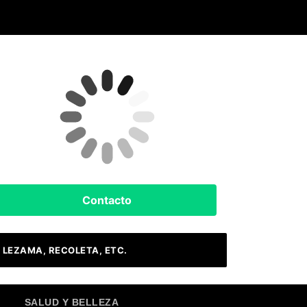
Clima Hoy
Buenos Aires, AR
9
°C
Lluvia Ligera
Contacto
 LEZAMA, RECOLETA, ETC.
SALUD Y BELLEZA