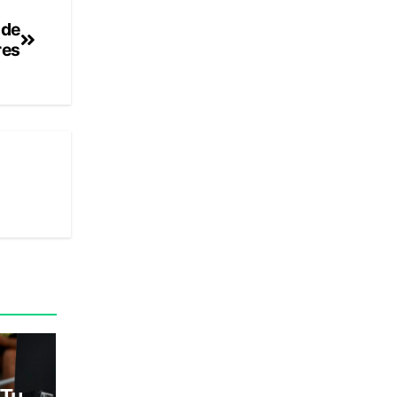
 de
res
 Tu