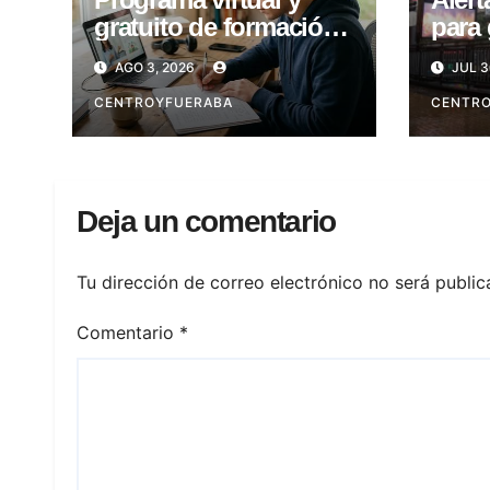
gratuito de formación
para 
laboral en CABA
Viern
AGO 3, 2026
JUL 3
CENTROYFUERABA
CENTR
Deja un comentario
Tu dirección de correo electrónico no será public
Comentario
*