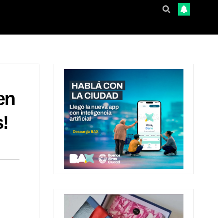
en
s!