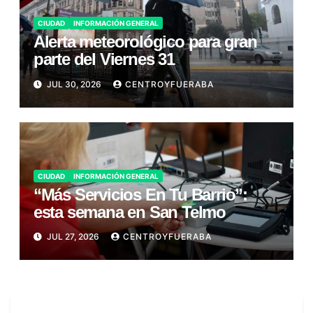
CIUDAD
INFORMACIÓN GENERAL
Alerta meteorológico para gran
parte del Viernes 31
JUL 30, 2026
CENTROYFUERABA
CIUDAD
INFORMACIÓN GENERAL
“Más Servicios En Tu Barrio”:
esta semana en San Telmo
JUL 27, 2026
CENTROYFUERABA