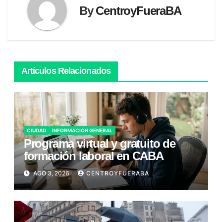
By
CentroyFueraBA
Artículos Relacionados
CIUDAD
INFORMACIÓN GENERAL
Programa virtual y gratuito de
formación laboral en CABA
AGO 3, 2026
CENTROYFUERABA