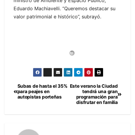
ministro de Ambiente y Espacio Público,
Eduardo Machiavelli. “Queremos destacar su
valor patrimonial e histórico”, subrayó.
Subas de hasta el 35%
Este verano la Ciudad
Navegación
para peajes en
tendrá una gran
autopistas porteñas
programación para
de
disfrutar en familia
entradas