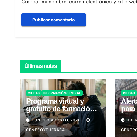
Guardar mi nombre, correo electrónico y sitio w
Últimas notas
CIUDAD
INFORMACIÓN GENERAL
CIUDAD
Programa virtual y
Aler
gratuito de formación
para 
laboral en CABA
Vier
LUNES 3 AGOSTO, 2026
JUEV
CENTROYFUERABA
CENTR