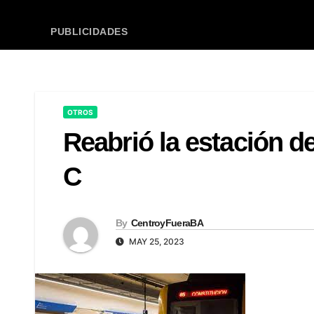
PUBLICIDADES
OTROS
Reabrió la estación d
C
By
CentroyFueraBA
MAY 25, 2023