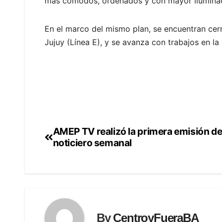
más cómodos, ordenados y con mayor ilumina
En el marco del mismo plan, se encuentran cerr
Jujuy (Línea E), y se avanza con trabajos en l
AMEP TV realizó la primera emisión de
Navegación
noticiero semanal
de
entradas
By
CentroyFueraBA