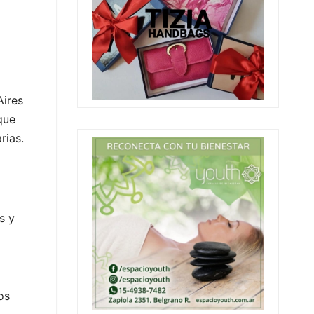
Aires
que
rias.
s y
os