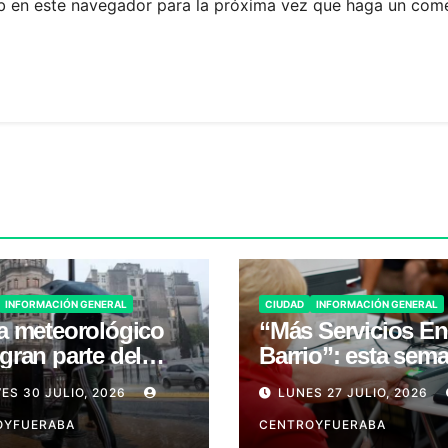
eb en este navegador para la próxima vez que haga un come
INFORMACIÓN GENERAL
CIUDAD
INFORMACIÓN GENERAL
ta meteorológico
“Más Servicios En
gran parte del
Barrio”: esta sem
nes 31
en San Telmo
ES 30 JULIO, 2026
LUNES 27 JULIO, 2026
OYFUERABA
CENTROYFUERABA