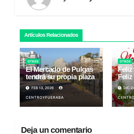
Artículos Relacionados
OTROS
OTROS
El Mercado de Pulgas
Feli
tendrá su propia plaza
Feliz
FEB 13, 2026
DIC 2
CENTROYFUERABA
CENTR
Deja un comentario