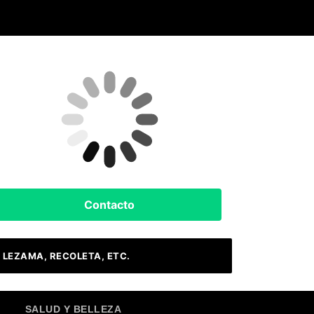
Clima Hoy
Buenos Aires, AR
9
°C
Cielo Claro
Contacto
 LEZAMA, RECOLETA, ETC.
SALUD Y BELLEZA