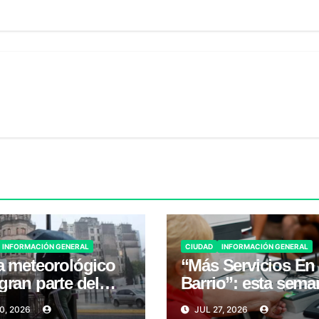
INFORMACIÓN GENERAL
CIUDAD
INFORMACIÓN GENERAL
a meteorológico
“Más Servicios En
gran parte del
Barrio”: esta sema
es 31
en San Telmo
0, 2026
JUL 27, 2026