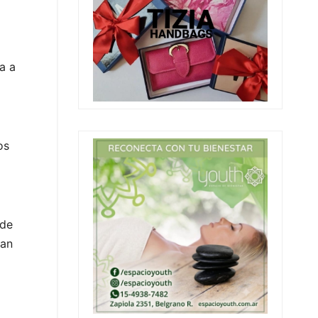
a a
os
ede
ran