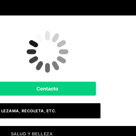
Clima Hoy
Buenos Aires, AR
12
°C
Lluvia Ligera
Contacto
 LEZAMA, RECOLETA, ETC.
SALUD Y BELLEZA