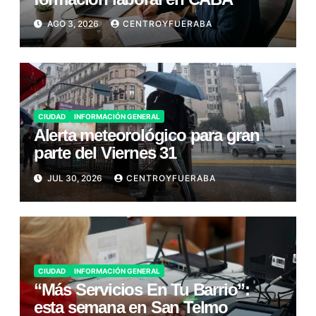
AGO 3, 2026
CENTROYFUERABA
CIUDAD
INFORMACIÓN GENERAL
Alerta meteorológico para gran
parte del Viernes 31
JUL 30, 2026
CENTROYFUERABA
CIUDAD
INFORMACIÓN GENERAL
“Más Servicios En Tu Barrio”:
esta semana en San Telmo