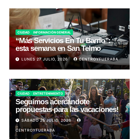
CIUDAD
INFORMACIÓN GENERAL
“Más Servicios En Tu Barrio”:
esta semana en San Telmo
LUNES 27 JULIO, 2026
CENTROYFUERABA
CIUDAD
ENTRETENIMIENTO
Seguimos acercándote
propuestas para las vacaciones!
SÁBADO 25 JULIO, 2026
CENTROYFUERABA