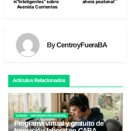
“Inteligentes” sobre
ahora peatonal
Avenida Corrientes
de
entradas
By
CentroyFueraBA
Artículos Relacionados
CIUDAD
INFORMACIÓN GENERAL
Programa virtual y gratuito de
formación laboral en CABA