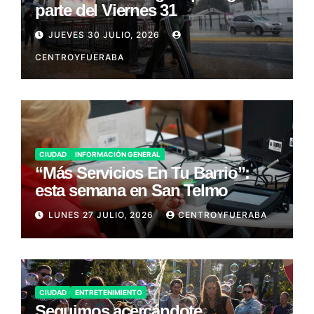
parte del Viernes 31
JUEVES 30 JULIO, 2026
CENTROYFUERABA
CIUDAD
INFORMACIÓN GENERAL
“Más Servicios En Tu Barrio”:
esta semana en San Telmo
LUNES 27 JULIO, 2026
CENTROYFUERABA
CIUDAD
ENTRETENIMIENTO
Seguimos acercándote