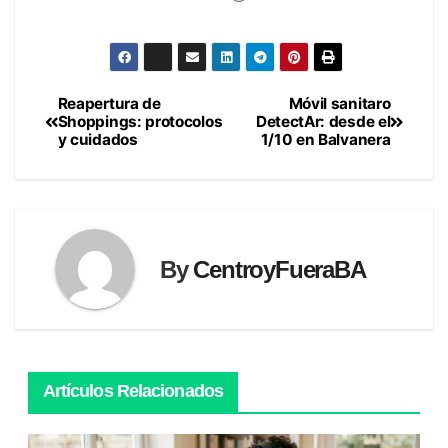
Reapertura de
Móvil sanitaro
Navegación
Shoppings: protocolos
DetectAr: desde el
y cuidados
1/10 en Balvanera
de
entradas
By
CentroyFueraBA
Artículos Relacionados