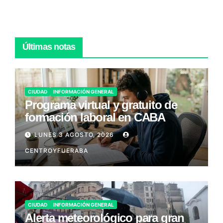
Últimas notas
CIUDAD
INFORMACIÓN GENERAL
Programa virtual y gratuito de
formación laboral en CABA
LUNES 3 AGOSTO, 2026
CENTROYFUERABA
CIUDAD
INFORMACIÓN GENERAL
Alerta meteorológico para gran