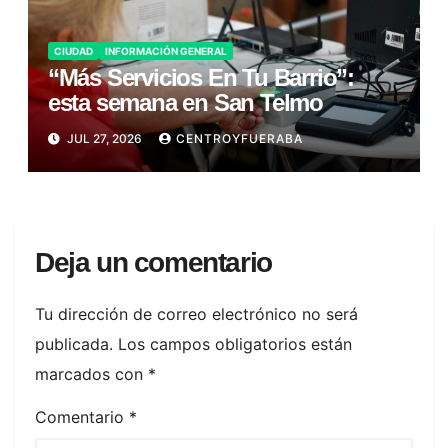
CIUDAD
INFORMACIÓN GENERAL
“Más Servicios En Tu Barrio”:
esta semana en San Telmo
JUL 27, 2026
CENTROYFUERABA
Deja un comentario
Tu dirección de correo electrónico no será
publicada.
Los campos obligatorios están
marcados con
*
Comentario
*