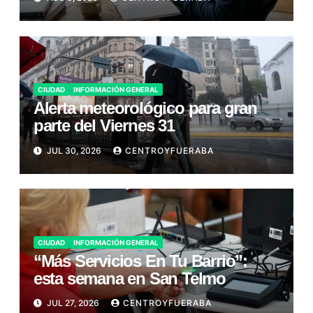
CIUDAD
INFORMACIÓN GENERAL
Alerta meteorológico para gran
parte del Viernes 31
JUL 30, 2026
CENTROYFUERABA
CIUDAD
INFORMACIÓN GENERAL
“Más Servicios En Tu Barrio”:
esta semana en San Telmo
JUL 27, 2026
CENTROYFUERABA