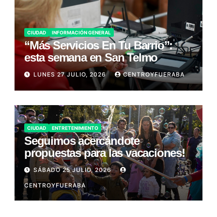
CIUDAD
INFORMACIÓN GENERAL
“Más Servicios En Tu Barrio”:
esta semana en San Telmo
LUNES 27 JULIO, 2026
CENTROYFUERABA
CIUDAD
ENTRETENIMIENTO
Seguimos acercándote
propuestas para las vacaciones!
SÁBADO 25 JULIO, 2026
CENTROYFUERABA