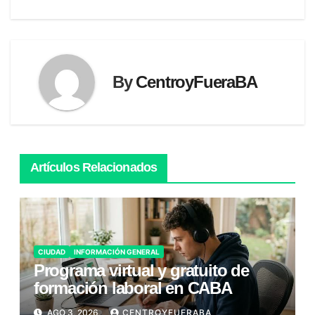
de
entradas
By
CentroyFueraBA
Artículos Relacionados
CIUDAD
INFORMACIÓN GENERAL
Programa virtual y gratuito de
formación laboral en CABA
AGO 3, 2026
CENTROYFUERABA