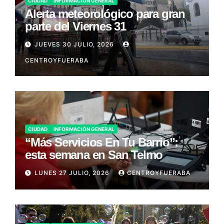
CIUDAD
INFORMACIÓN GENERAL
Alerta meteorológico para gran
parte del Viernes 31
JUEVES 30 JULIO, 2026
CENTROYFUERABA
CIUDAD
INFORMACIÓN GENERAL
“Más Servicios En Tu Barrio”:
esta semana en San Telmo
LUNES 27 JULIO, 2026
CENTROYFUERABA