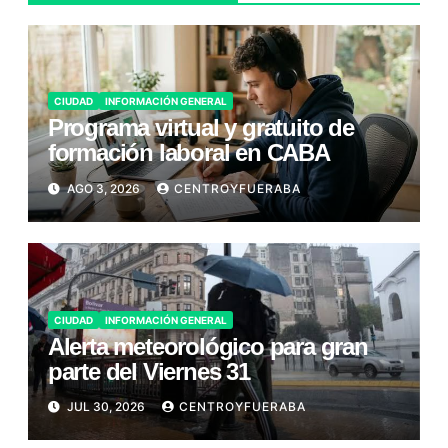
CIUDAD
INFORMACIÓN GENERAL
Programa virtual y gratuito de
formación laboral en CABA
AGO 3, 2026
CENTROYFUERABA
CIUDAD
INFORMACIÓN GENERAL
Alerta meteorológico para gran
parte del Viernes 31
JUL 30, 2026
CENTROYFUERABA