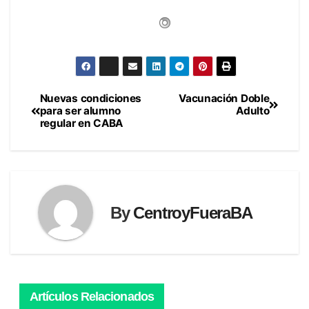
Nuevas condiciones
Vacunación Doble
Navegación
para ser alumno
Adulto
regular en CABA
de
entradas
By
CentroyFueraBA
Artículos Relacionados