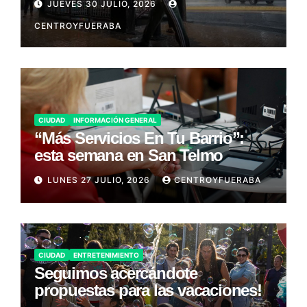
JUEVES 30 JULIO, 2026
CENTROYFUERABA
CIUDAD
INFORMACIÓN GENERAL
“Más Servicios En Tu Barrio”:
esta semana en San Telmo
LUNES 27 JULIO, 2026
CENTROYFUERABA
CIUDAD
ENTRETENIMIENTO
Seguimos acercándote
propuestas para las vacaciones!