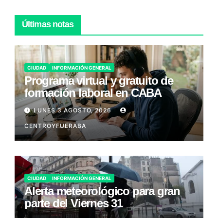
Últimas notas
CIUDAD
INFORMACIÓN GENERAL
Programa virtual y gratuito de
formación laboral en CABA
LUNES 3 AGOSTO, 2026
CENTROYFUERABA
CIUDAD
INFORMACIÓN GENERAL
Alerta meteorológico para gran
parte del Viernes 31