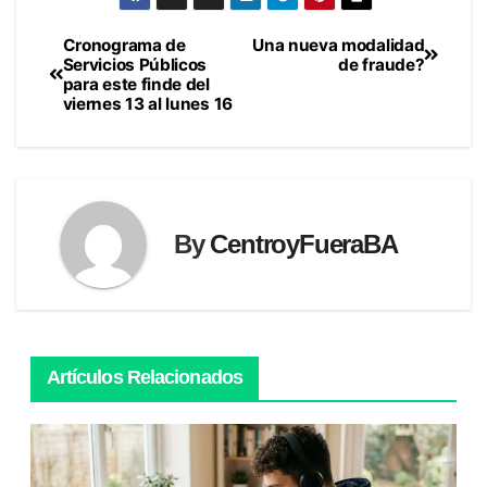
Cronograma de
Una nueva modalidad
Navegación
Servicios Públicos
de fraude?
para este finde del
de
viernes 13 al lunes 16
entradas
By
CentroyFueraBA
Artículos Relacionados