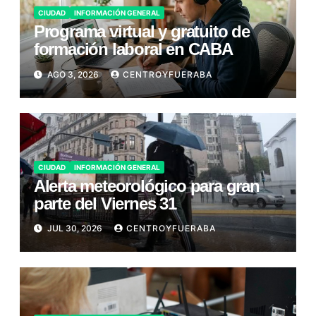
CIUDAD
INFORMACIÓN GENERAL
Programa virtual y gratuito de
formación laboral en CABA
AGO 3, 2026
CENTROYFUERABA
CIUDAD
INFORMACIÓN GENERAL
Alerta meteorológico para gran
parte del Viernes 31
JUL 30, 2026
CENTROYFUERABA