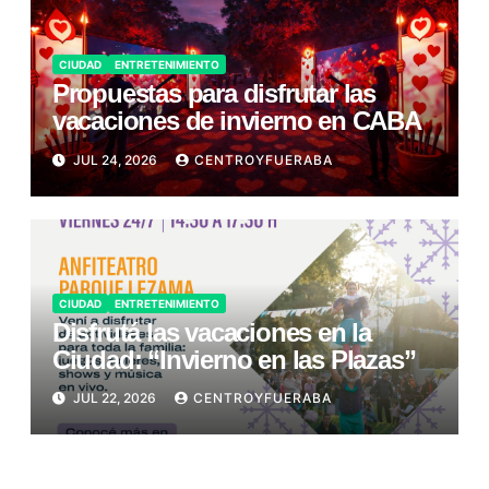
CIUDAD
ENTRETENIMIENTO
Propuestas para disfrutar las
vacaciones de invierno en CABA
JUL 24, 2026
CENTROYFUERABA
CIUDAD
ENTRETENIMIENTO
Disfrutá las vacaciones en la
Ciudad: “Invierno en las Plazas”
JUL 22, 2026
CENTROYFUERABA