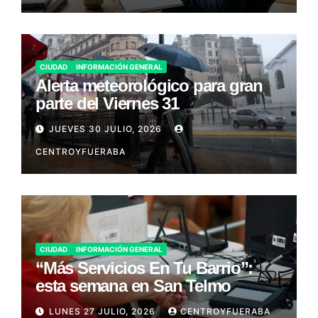
CIUDAD
INFORMACIÓN GENERAL
Alerta meteorológico para gran
parte del Viernes 31
JUEVES 30 JULIO, 2026
CENTROYFUERABA
CIUDAD
INFORMACIÓN GENERAL
“Más Servicios En Tu Barrio”:
esta semana en San Telmo
LUNES 27 JULIO, 2026
CENTROYFUERABA