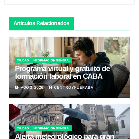
Artículos Relacionados
CIUDAD
INFORMACIÓN GENERAL
Programa virtual y gratuito de
formación laboral en CABA
AGO 3, 2026
CENTROYFUERABA
CIUDAD
INFORMACIÓN GENERAL
Alerta meteorológico para gran